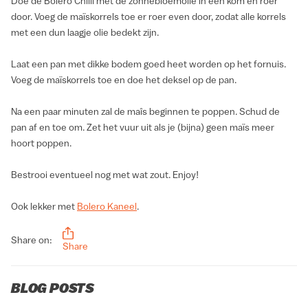
Doe de Bolero Chilli met de zonnebloemolie in een kom en roer
door. Voeg de maïskorrels toe er roer even door, zodat alle korrels
met een dun laagje olie bedekt zijn.
Laat een pan met dikke bodem goed heet worden op het fornuis.
Voeg de maïskorrels toe en doe het deksel op de pan.
Na een paar minuten zal de maîs beginnen te poppen. Schud de
pan af en toe om. Zet het vuur uit als je (bijna) geen maïs meer
hoort poppen.
Bestrooi eventueel nog met wat zout. Enjoy!
Ook lekker met
Bolero Kaneel
.
Share on:
Share
BLOG POSTS