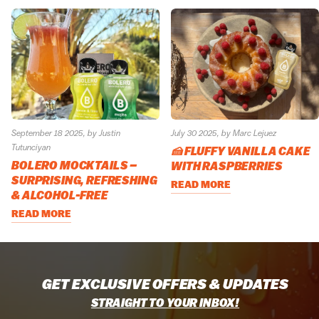
September 18 2025
, by Justin
July 30 2025
, by Marc Lejuez
Tutunciyan
🍰 FLUFFY VANILLA CAKE
BOLERO MOCKTAILS –
WITH RASPBERRIES
SURPRISING, REFRESHING
READ MORE
& ALCOHOL-FREE
READ MORE
GET EXCLUSIVE OFFERS & UPDATES
STRAIGHT TO YOUR INBOX!