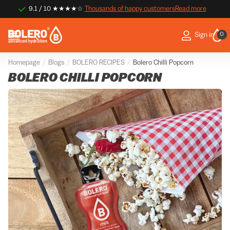
9.1 / 10 ★★★★☆
Thousands of happy customers
Thousands of happy customers
Read more
0
Sign in
Homepage
Blogs
BOLERO RECIPES
Bolero Chilli Popcorn
BOLERO CHILLI POPCORN